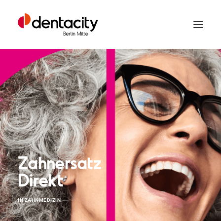
TERMIN VEREINBAREN
Zahnersatz
Direkt
SEARCH
IN
ZAHNMEDIZIN